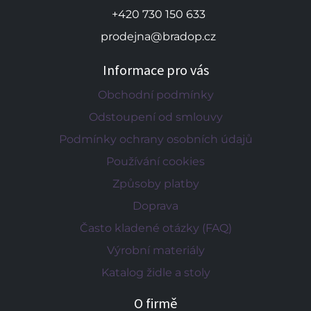
+420 730 150 633
prodejna@bradop.cz
Informace pro vás
Obchodní podmínky
Odstoupení od smlouvy
Podmínky ochrany osobních údajů
Používání cookies
Způsoby platby
Doprava
Často kladené otázky (FAQ)
Výrobní materiály
Katalog židle a stoly
O firmě