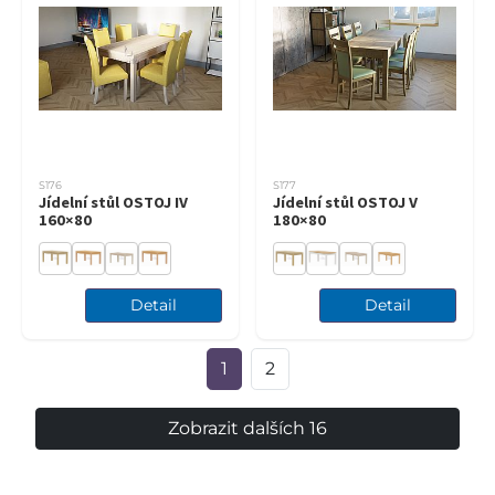
S176
S177
Jídelní stůl OSTOJ IV
Jídelní stůl OSTOJ V
160×80
180×80
Detail
Detail
1
2
Zobrazit dalších 16