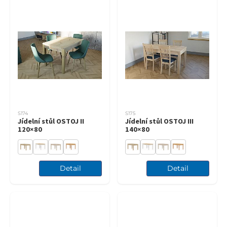
S174
S175
Jídelní stůl OSTOJ II
Jídelní stůl OSTOJ III
120×80
140×80
Detail
Detail