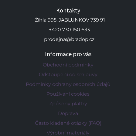
Kontakty
Žihla 995, JABLUNKOV 739 91
+420 730 150 633
prodejna@bradop.cz
Informace pro vás
Obchodní podmínky
Odstoupení od smlouvy
Podmínky ochrany osobních údajů
Používání cookies
Způsoby platby
Doprava
Často kladené otázky (FAQ)
Výrobní materiály