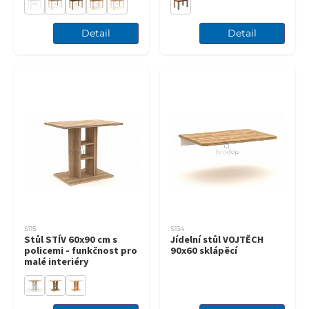
Detail
Detail
S115
S134
Stůl STÍV 60x90 cm s
Jídelní stůl VOJTĚCH
policemi - funkčnost pro
90x60 sklápěcí
malé interiéry