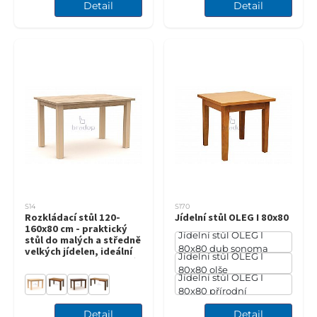
Detail
Detail
S14
S170
Rozkládací stůl 120-
Jídelní stůl OLEG I 80x80
160x80 cm - praktický
Jídelní stůl OLEG I
stůl do malých a středně
80x80 dub sonoma
velkých jídelen, ideální
Jídelní stůl OLEG I
pro každodenní použití i
80x80 olše
oslavy
Jídelní stůl OLEG I
80x80 přírodní
Detail
Detail