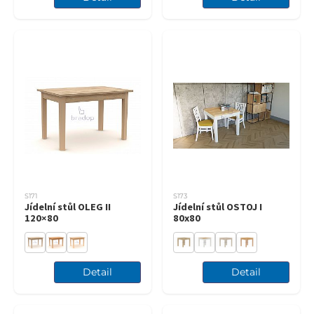
S171
S173
Jídelní stůl OLEG II
Jídelní stůl OSTOJ I
120×80
80x80
Detail
Detail