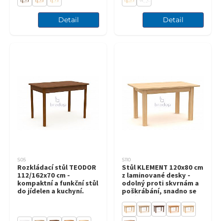
Detail
Detail
S05
S110
Rozkládací stůl TEODOR
Stůl KLEMENT 120x80 cm
112/162x70 cm -
z laminované desky -
kompaktní a funkční stůl
odolný proti skvrnám a
do jídelen a kuchyní.
poškrábání, snadno se
čistí