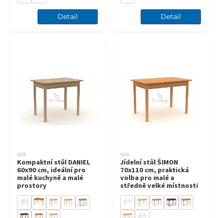
Detail
Detail
S03
S04
Kompaktní stůl DANIEL
Jídelní stůl ŠIMON
60x90 cm, ideální pro
70x110 cm, praktická
malé kuchyně a malé
volba pro malé a
prostory
středně velké místnosti