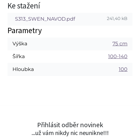
Ke stažení
241,40 kB
S313_SWEN_NAVOD.pdf
Parametry
Výška
75 cm
Šířka
100-140
Hloubka
100
Přihlásit odběr novinek
...už vám nikdy nic neunikne!!!