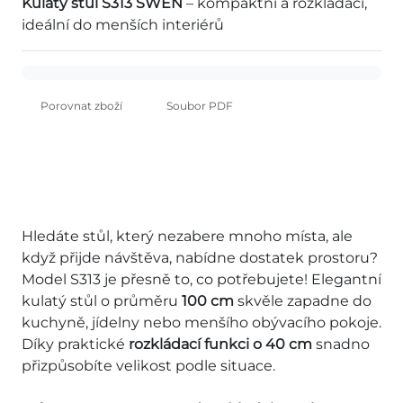
Kulatý stůl S313 SWEN
– kompaktní a rozkládací,
ideální do menších interiérů
Porovnat zboží
Soubor PDF
Hledáte stůl, který nezabere mnoho místa, ale
když přijde návštěva, nabídne dostatek prostoru?
Model S313 je přesně to, co potřebujete! Elegantní
kulatý stůl o průměru
100 cm
skvěle zapadne do
kuchyně, jídelny nebo menšího obývacího pokoje.
Díky praktické
rozkládací funkci o 40 cm
snadno
přizpůsobíte velikost podle situace.